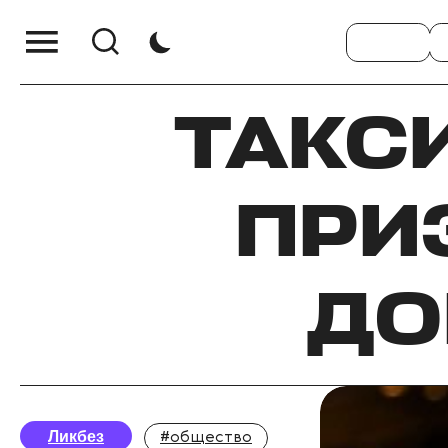
ТАКС
ПРИ
ДО
Ликбез
#общество