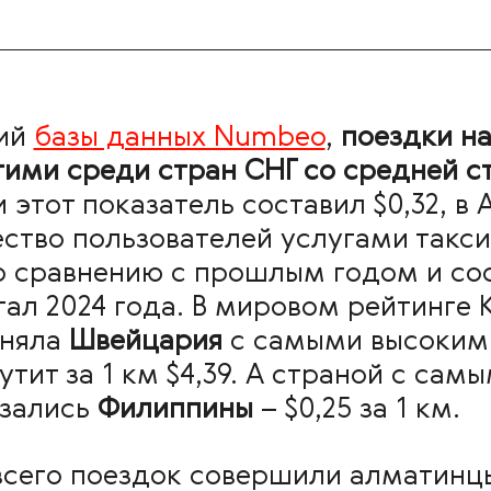
ний
базы данных Numbeo
,
поездки на
ми среди стран СНГ со средней сто
и этот показатель составил $0,32, в
ество пользователей услугами такси
о сравнению с прошлым годом и сос
тал 2024 года. В мировом рейтинге 
аняла
Швейцария
с самыми высоким
утит за 1 км $4,39. А страной с са
азались
Филиппины
– $0,25 за 1 км.
всего поездок совершили алматинцы