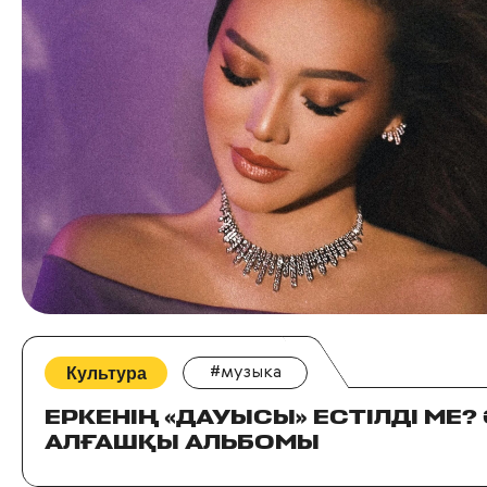
Культура
#музыка
ЕРКЕНІҢ «ДАУЫСЫ» ЕСТІЛДІ МЕ?
АЛҒАШҚЫ АЛЬБОМЫ