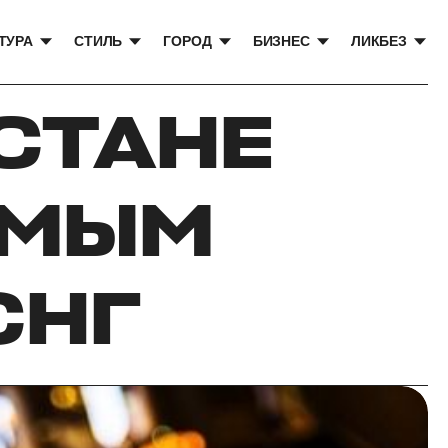
ТУРА
СТИЛЬ
ГОРОД
БИЗНЕС
ЛИКБЕЗ
СТАНЕ
АМЫМ
СНГ