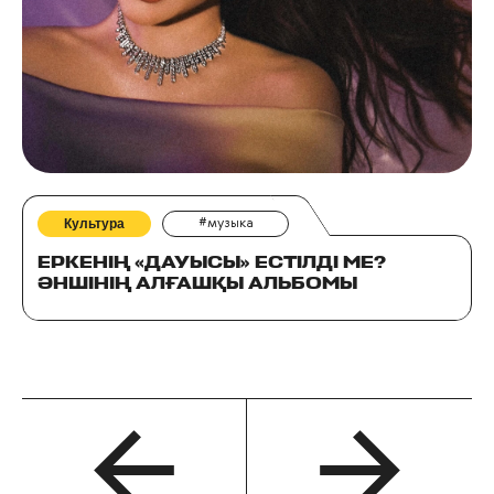
Культура
#музыка
ЕРКЕНІҢ «ДАУЫСЫ» ЕСТІЛДІ МЕ?
ӘНШІНІҢ АЛҒАШҚЫ АЛЬБОМЫ