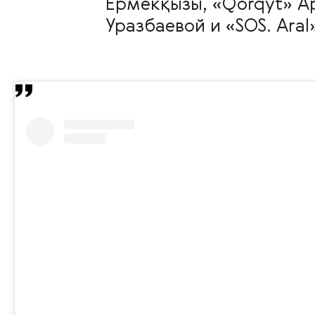
Ермекқызы, «Qorqyt» Ар
Уразбаевой и «SOS. Aral