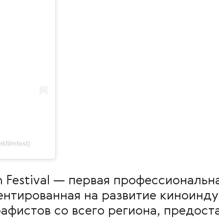
kfilmfest)
ilm Festival — первая профессиональ
ентированная на развитие киноинду
афистов со всего региона, предост