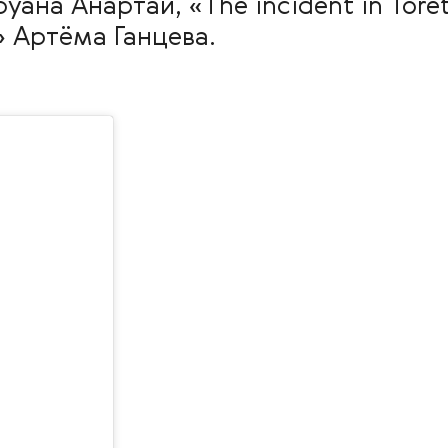
уана Анартай, «The incident in To
» Артёма Ганцева.