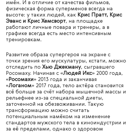
имён. И в отличие от качества фильмов,
физическая форма суперменов всегда на
высоте: у таких людей, как
Крис Пратт, Крис
Эванс и Крис Хемсворт
, на площадке
работают личные повара и тренеры, а в
графике всегда есть место интенсивным
тренировкам.
Развитие образа супергероя на экране с
точки зрения его мускулатуры, кстати, можно
отследить по
Хью Джекману
, сыгравшего
Росомаху. Начиная с «
Людей Икс
» 2000 года,
«
Росомахи
» 2013 года и заканчивая
«
Логаном
» 2017 года, тело актёра становится
всё больше за счёт набора мышечной массы и
рельефнее из-за специальной диеты,
заточенной на обезвоживании. Такую
трансформацию можно считать
потенциальным намёком на изменение
стандартов мужского тела в киноиндустрии и
за её пределами, однако о здоровом