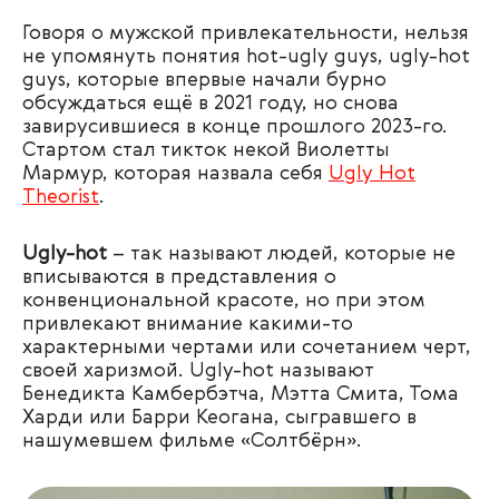
Говоря о мужской привлекательности, нельзя
не упомянуть понятия
hot-ugly guys, ugly-hot
guys, которые впервые начали бурно
обсуждаться ещё в 2021 году, но снова
завирусившиеся в конце прошлого 2023-го.
Стартом стал тикток некой
Виолетты
Мармур
, которая назвала себя
Ugly Hot
Theorist
.
Ugly-hot
– так называют людей, которые не
вписываются в представления о
к
онвенциональной красоте
, но
при этом
привлекают внимание какими-то
характерными чертами или сочетанием черт,
своей харизмой.
Ugly-hot называют
Бенедикта Камбербэтча, Мэтта Смита, Тома
Харди или Барри Кеогана, сыгравшего в
нашумевшем фильме «Солтбёрн».