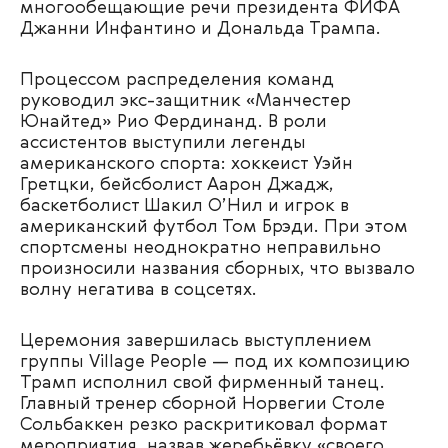
многообещающие речи президента ФИФА
Джанни Инфантино и Дональда Трампа.
Процессом распределения команд
руководил экс-защитник «Манчестер
Юнайтед» Рио Фердинанд. В роли
ассистентов выступили легенды
американского спорта: хоккеист Уэйн
Гретцки, бейсболист Аарон Джадж,
баскетболист Шакил О’Нил и игрок в
американский футбол Том Брэди. При этом
спортсмены неоднократно неправильно
произносили названия сборных, что вызвало
волну негатива в соцсетях.
Церемония завершилась выступлением
группы Village People — под их композицию
Трамп исполнил свой фирменный танец.
Главный тренер сборной Норвегии Столе
Сольбаккен резко раскритиковал формат
мероприятия, назвав жеребьёвку «своего