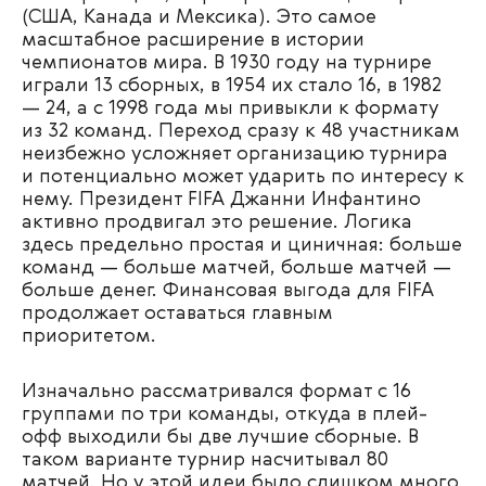
(США, Канада и Мексика). Это самое
масштабное расширение в истории
чемпионатов мира. В 1930 году на турнире
играли 13 сборных, в 1954 их стало 16, в 1982
— 24, а с 1998 года мы привыкли к формату
из 32 команд. Переход сразу к 48 участникам
неизбежно усложняет организацию турнира
и потенциально может ударить по интересу к
нему. Президент FIFA Джанни Инфантино
активно продвигал это решение. Логика
здесь предельно простая и циничная: больше
команд — больше матчей, больше матчей —
больше денег. Финансовая выгода для FIFA
продолжает оставаться главным
приоритетом.
Изначально рассматривался формат с 16
группами по три команды, откуда в плей-
офф выходили бы две лучшие сборные. В
таком варианте турнир насчитывал 80
матчей. Но у этой идеи было слишком много