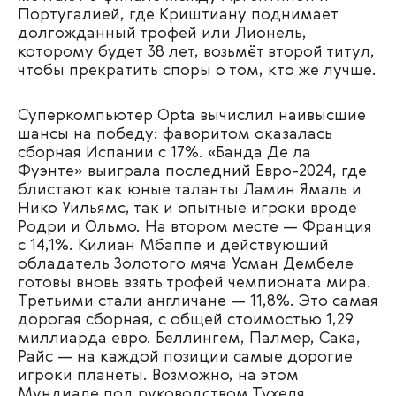
Португалией, где Криштиану поднимает
долгожданный трофей или Лионель,
которому будет 38 лет, возьмёт второй титул,
чтобы прекратить споры о том, кто же лучше.
Суперкомпьютер Opta вычислил наивысшие
шансы на победу: фаворитом оказалась
сборная Испании с 17%. «Банда Де ла
Фуэнте» выиграла последний Евро-2024, где
блистают как юные таланты Ламин Ямаль и
Нико Уильямс, так и опытные игроки вроде
Родри и Ольмо. На втором месте — Франция
с 14,1%. Килиан Мбаппе и действующий
обладатель Золотого мяча Усман Дембеле
готовы вновь взять трофей чемпионата мира.
Третьими стали англичане — 11,8%. Это самая
дорогая сборная, с общей стоимостью 1,29
миллиарда евро. Беллингем, Палмер, Сака,
Райс — на каждой позиции самые дорогие
игроки планеты. Возможно, на этом
Мундиале под руководством Тухеля