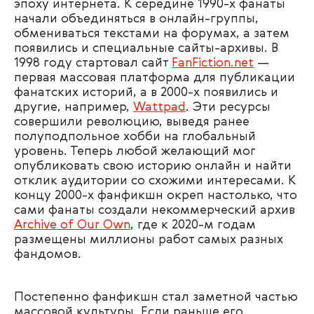
эпоху интернета. К середине 1990-х фанаты
начали объединяться в онлайн-группы,
обмениваться текстами на форумах, а затем
появились и специальные сайты-архивы. В
1998 году стартовал сайт
FanFiction.net
—
первая массовая платформа для публикации
фанатских историй, а в 2000-х появились и
другие, например,
Wattpad
. Эти ресурсы
совершили революцию, выведя ранее
полуподпольное хобби на глобальный
уровень. Теперь любой желающий мог
опубликовать свою историю онлайн и найти
отклик аудитории со схожими интересами. К
концу 2000-х фанфикшн окреп настолько, что
сами фанаты создали некоммерческий архив
Archive of Our Own
, где к 2020-м годам
размещены миллионы работ самых разных
фандомов.
Постепенно фанфикшн стал заметной частью
массовой культуры. Если раньше его