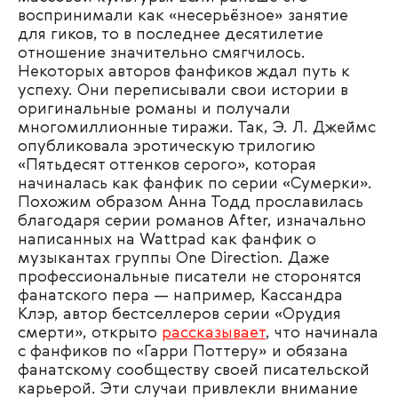
воспринимали как «несерьёзное» занятие
для гиков, то в последнее десятилетие
отношение значительно смягчилось.
Некоторых авторов фанфиков ждал путь к
успеху. Они переписывали свои истории в
оригинальные романы и получали
многомиллионные тиражи. Так, Э. Л. Джеймс
опубликовала эротическую трилогию
«Пятьдесят оттенков серого», которая
начиналась как фанфик по серии «Сумерки».
Похожим образом Анна Тодд прославилась
благодаря серии романов After, изначально
написанных на Wattpad как фанфик о
музыкантах группы One Direction. Даже
профессиональные писатели не сторонятся
фанатского пера — например, Кассандра
Клэр, автор бестселлеров серии «Орудия
смерти», открыто
рассказывает
, что начинала
с фанфиков по «Гарри Поттеру» и обязана
фанатскому сообществу своей писательской
карьерой. Эти случаи привлекли внимание