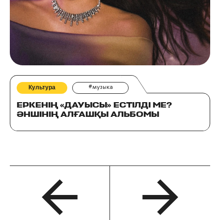
Культура
#музыка
ЕРКЕНІҢ «ДАУЫСЫ» ЕСТІЛДІ МЕ?
ӘНШІНІҢ АЛҒАШҚЫ АЛЬБОМЫ