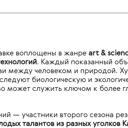
тавке воплощены в жанре
art
&
scien
технологий
. Каждый показанный объ
зи между человеком и природой. Ху
сследуют биологическую и экологич
тво может служить ключом к более
ний — участники второго сезона ре
лодых талантов из разных уголков К