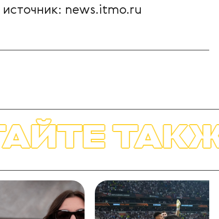
источник: news.itmo.ru
 ТАКЖЕ
ЧИ