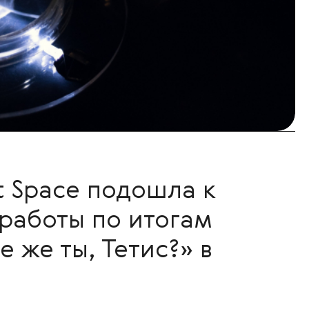
t Space подошла к
 работы по итогам
 же ты, Тетис?» в
.