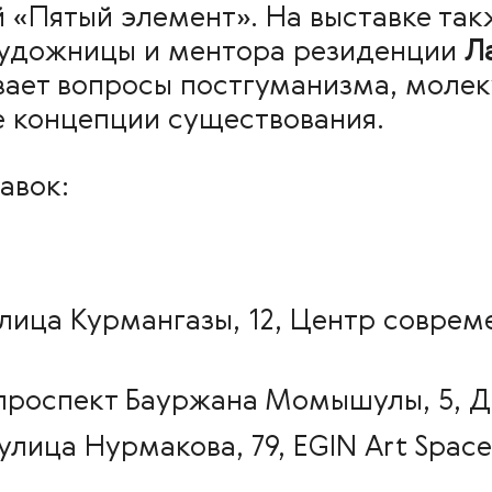
й «Пятый элемент». На выставке та
художницы и ментора резиденции
Л
ивает вопросы постгуманизма, моле
 концепции существования.
авок:
 улица Курмангазы, 12, Центр совре
– проспект Бауржана Момышулы, 5, 
улица Нурмакова, 79, EGIN Art Space