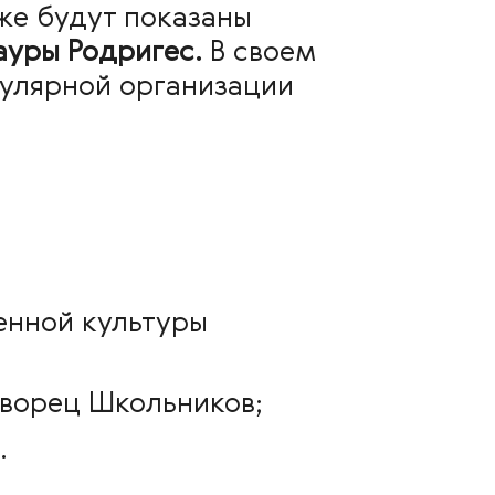
кже будут показаны
ауры Родригес.
В своем
кулярной организации
менной культуры
Дворец Школьников;
.