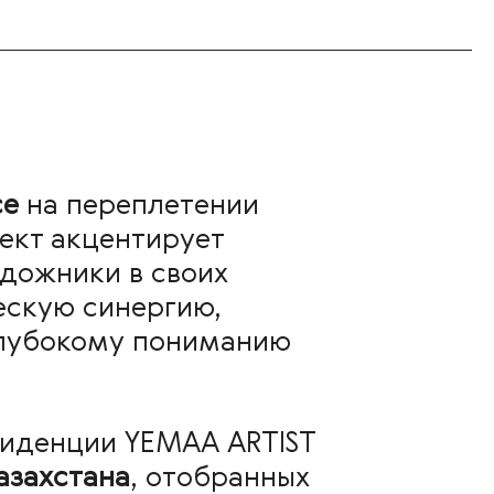
ce
на переплетении
ект акцентирует
дожники в своих
ескую синергию,
 глубокому пониманию
зиденции YEMAA ARTIST
азахстана
, отобранных