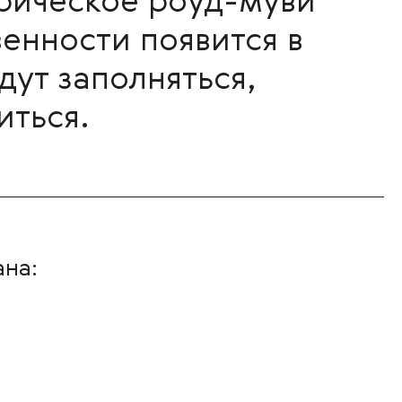
ирическое роуд-муви
енности появится в
дут заполняться,
иться.
ана: