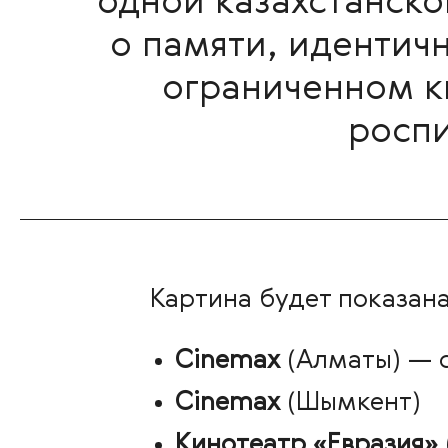
одной казахстанско
о памяти, идентич
ограниченном ки
роспи
Картина будет показана
Cinemax
(Алматы) — с
Cinemax
(Шымкент)
Кинотеатр «Евразия»