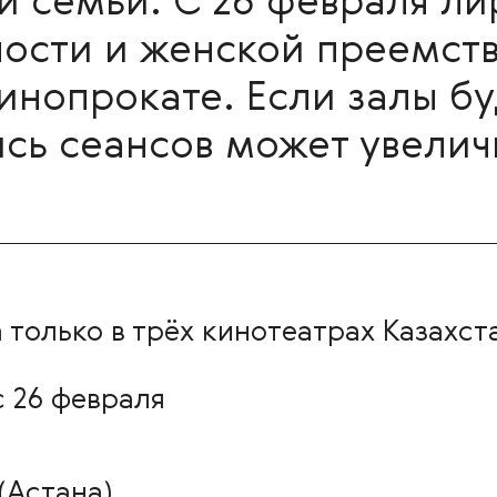
й семьи. С 26 февраля л
ности и женской преемств
нопрокате. Если залы бу
сь сеансов может увелич
 только в трёх кинотеатрах Казахст
 26 февраля
(Астана)