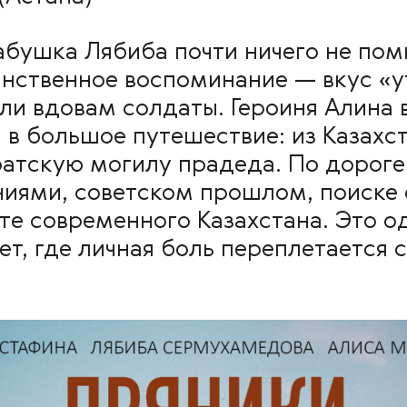
абушка Лябиба почти ничего не пом
инственное воспоминание — вкус «
ли вдовам солдаты. Героиня Алина 
в большое путешествие: из Казахст
атскую могилу прадеда. По дороге 
иями, советском прошлом, поиске 
сте современного Казахстана. Это 
т, где личная боль переплетается 