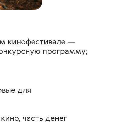
м кинофестивале —
конкурсную программу;
рвые для
ино, часть денег