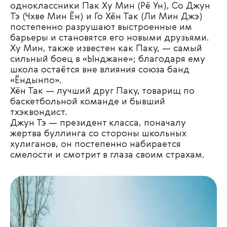
одноклассники Пак Ху Мин (Рё Ун), Со Джун
Тэ (Чхве Мин Ён) и Го Хён Так (Ли Мин Джэ)
постепенно разрушают выстроенные им
барьеры и становятся его новыми друзьями.
Ху Мин, также известен как Паку, — самый
сильный боец в «Ынджане»; благодаря ему
школа остаётся вне влияния союза банд
«Ёндынпо».
Хён Так — лучший друг Паку, товарищ по
баскетбольной команде и бывший
тхэквондист.
Джун Тэ — президент класса, поначалу
жертва буллинга со стороны школьных
хулиганов, он постепенно набирается
смелости и смотрит в глаза своим страхам.