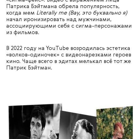
«сигма-фейс». Видео с выражением лица
Патрика Бэйтмана обрела популярность,
когда мем
Literally me (Вау, это буквально я)
начал иронизировать над мужчинами,
ассоциирующими себя с сигма-персонажами
из фильмов.
В 2022 году на YouTube возродилась эстетика
«волков-одиночек» с видеонарезками героев
кино. Чаще всего в эдитах мелькал всё тот же
Патрик Бэйтман.