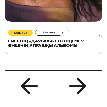
Культура
#музыка
ЕРКЕНІҢ «ДАУЫСЫ» ЕСТІЛДІ МЕ?
ӘНШІНІҢ АЛҒАШҚЫ АЛЬБОМЫ