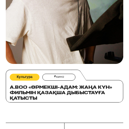
Культура
#кино
A.BOO «ӨРМЕКШІ-АДАМ: ЖАҢА КҮН»
ФИЛЬМІН ҚАЗАҚША ДЫБЫСТАУҒА
ҚАТЫСТЫ