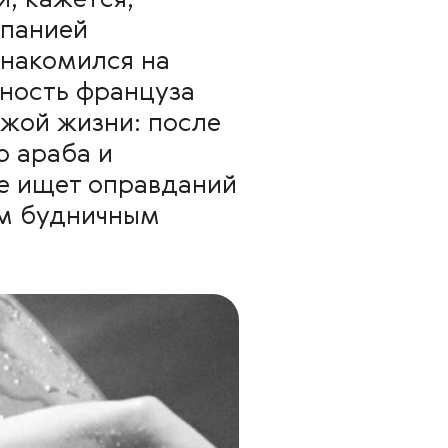
и, кажется,
мпанией
знакомился на
нность француза
ужой жизни: после
о араба и
не ищет оправданий
ым будничным