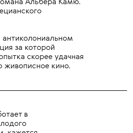
омана Альбера Камю.
нецианского
а антиколониальном
ция за которой
опытка скорее удачная
о живописное кино.
отает в
олодого