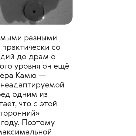
самыми разными
 практически со
едий до драм о
ого уровня он ещё
бера Камю —
и неадаптируемой
ред одним из
ает, что с этой
сторонний»
 году. Поэтому
 максимальной