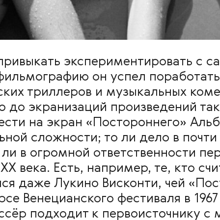
 привыкать экспериментировать с 
фильмографию он успел поработать
ских триллеров и музыкальных ком
о до экранизаций произведений так
ести на экран «Постороннего» Аль
ьной сложности; то ли дело в почт
о ли в огромной ответственности пе
X века. Есть, например, те, кто счит
лся даже Лукино Висконти, чей «По
рсе Венецианского фестиваля в 1967
ссёр подходит к первоисточнику с