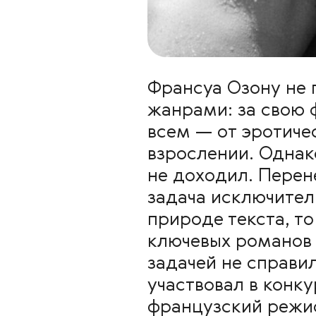
Франсуа Озону не
жанрами: за свою 
всем — от эротиче
взрослении. Однак
не доходил. Перен
задача исключител
природе текста, т
ключевых романов X
задачей не справи
участвовал в конку
французский режи