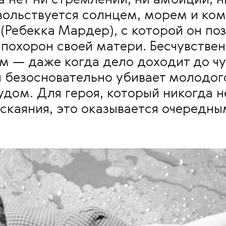
 нет ни стремлений, ни амбиций, н
вольствуется солнцем, морем и ко
Ребекка Мардер), с которой он по
 похорон своей матери. Бесчувстве
ём — даже когда дело доходит до ч
н безосновательно убивает молодог
удом. Для героя, который никогда 
аскаяния, это оказывается очередн