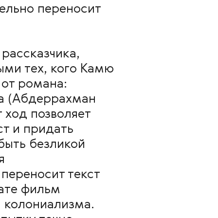
тельно переносит
 рассказчика,
ыми тех, кого Камю
 от романа:
а (Абдеррахман
т ход позволяет
т и придать
быть безликой
я
 переносит текст
тате фильм
и колониализма.