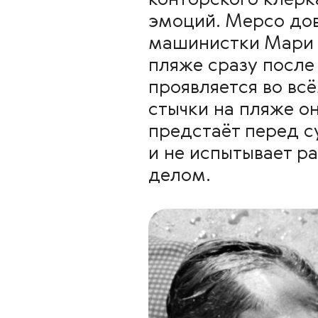
конторского клерка
эмоций. Мерсо до
машинистки Мари (
пляже сразу после
проявляется во вс
стычки на пляже о
предстаёт перед с
и не испытывает р
делом.