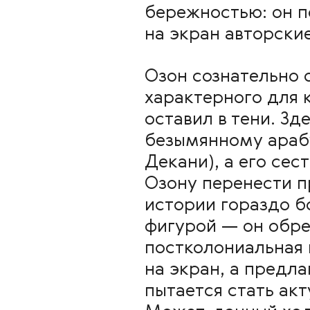
бережностью: он п
на экран авторские
Озон сознательно 
характерного для 
оставил в тени. Зд
безымянному араб
Декани), а его сес
Озону перенести п
истории гораздо б
фигурой — он обре
постколониальная 
на экран, а предл
пытается стать ак