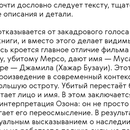
очти дословно следует тексту, тща
 описания и детали.
отказывается от закадрового голоса
книги, и вместо этого делает видим
есь кроется главное отличие фильма
у, убитому Мерсо, дают имя — Мус
тре — Джамила (Хажар Бузауи). Это
роизведение в современный контекс
ольшую остроту. Убитый перестаёт 
тает лицо и имя. В этом заключаетс
интерпретация Озона: он не просто
агает его переосмысление. В резуль
туальным высказыванием о наследи