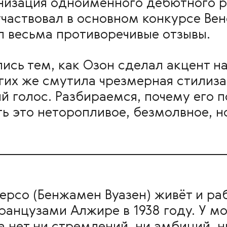
низация одноимённого дебютного р
частвовал в основном конкурсе Ве
л весьма противоречивые отзывы.
ись тем, как Озон сделал акцент н
гих же смутила чрезмерная стилиза
 голос. Разбираемся, почему его п
ь это неторопливое, безмолвное, н
рсо (Бенжамен Вуазен) живёт и раб
анцузами Алжире в 1938 году. У м