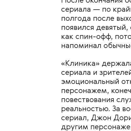
После окончания 
сериала — по крайн
полгода после вых
появился девятый,
как спин-офф, пот
напоминал обычны
«Клиника» держала
сериала и зрителе
эмоциональный отк
персонажем, конеч
повествования сл
реальностью. За в
сериал, Джон Дори
другим персонажем