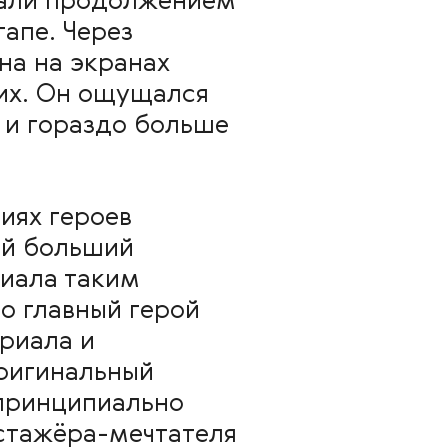
вали продолжением
тапе. Через
на на экранах
щих. Он ощущался
 и гораздо больше
иях героев
ий больший
иала таким
о главный герой
риала и
оригинальный
 принципиально
стажёра-мечтателя