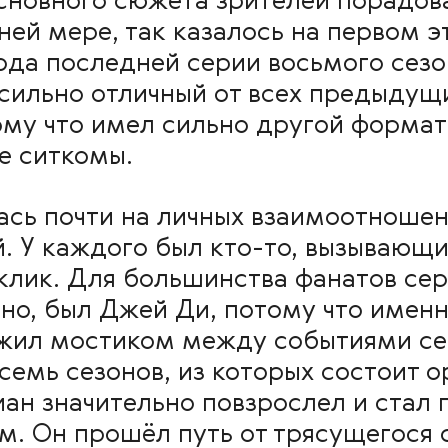
основного сюжета зрителей порадо
ей мере, так казалось на первом э
ода последней серии восьмого сезо
 сильно отличный от всех предыду
ому что имел сильно другой формат
е ситкомы.
сь почти на личных взаимоотношен
й. У каждого был кто-то, вызывающ
лик. Для большинства фанатов сер
но, был Джей Ди, потому что именн
ужил мостиком между событиями се
осемь сезонов, из которых состоит 
ан значительно повзрослел и стал
. Он прошёл путь от трясущегося 