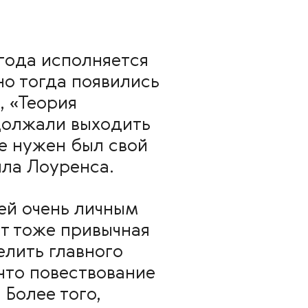
года исполняется
но тогда появились
, «Теория
должали выходить
е нужен был свой
лла Лоуренса.
ей очень личным
ут тоже привычная
елить главного
что повествование
 Более того,