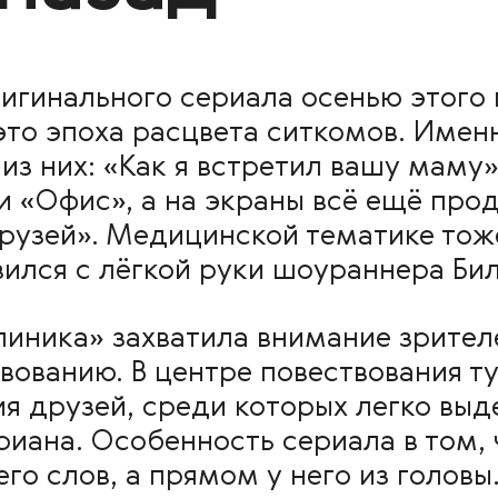
игинального сериала осенью этого 
 это эпоха расцвета ситкомов. Имен
из них: «Как я встретил вашу маму»
и «Офис», а на экраны всё ещё про
рузей». Медицинской тематике тож
вился с лёгкой руки шоураннера Би
линика» захватила внимание зрител
вованию. В центре повествования т
я друзей, среди которых легко выд
иана. Особенность сериала в том, 
его слов, а прямом у него из головы.