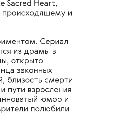
е Sacred Heart,
я происходящему и
риментом. Сериал
ся из драмы в
ны, открыто
онца законных
й, близость смерти
 и пути взросления
анноватый юмор и
зрители полюбили