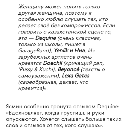
Женщину может понять только
другая женщина, поэтому я
особенно люблю слушать тех, кто
делает своё без компромиссов. Если
говорить о казахстанской сцене то,
это —
Dequine
(очень классная,
только из школы, пишет в
GarageBand),
Yenlik и Ниа
. Из
зарубежных артистов очень
нравятся
Doechii
(кричащий рэп,
‘Pussy & Kuchi),
Beyoncé
(тексты о
самоуважении),
Lexa Gates
(своеобразная, делает, что
нравится)
».
Ясмин особенно тронута отзывом Dequine:
«Вдохновляет, когда грустишь и руки
опускаются. Хочется слышать больше таких
слов и отзывов от тех, кого слушаю».