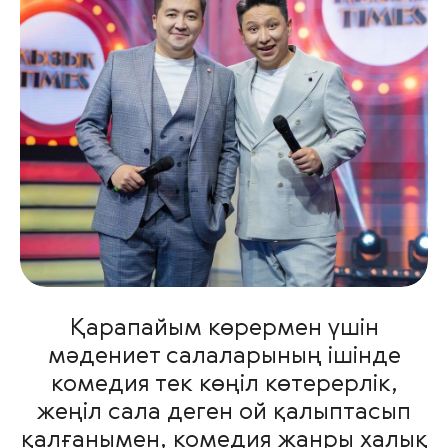
Қарапайым көрермен үшін
мәдениет салаларының ішінде
комедия тек көңіл көтерерлік,
жеңіл сала деген ой қалыптасып
қалғанымен, комедия жанры халық