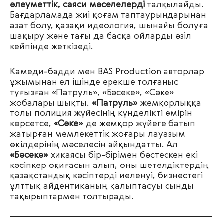
әлеуметтік, саяси мәселелерді
талқылайды.
Бағдарламада жиі қоғам таптаурындарынан
азат болу, қазақи идеология, шынайы болуға
шақыру және тағы да басқа ойларды әзіл
кейпінде жеткізеді.
Камеди-бадди мен BAS Production авторлар
ұжымынан ел ішінде ерекше толғаныс
туғызған «Патруль», «Бәсеке», «Сәке»
жобалары шықты.
«Патруль»
жемқорлыққа
толы полиция жүйесінің күнделікті өмірін
көрсетсе,
«Сәке»
де жемқор жүйеге батып
жатырған мемлекеттік жоғары лауазым
өкілдерінің мәселесін айқындатты. Ал
«Бәсеке»
хикаясы бір-бірімен бәстескен екі
кәсіпкер оқиғасын алып, оны шетелдіктердің
қазақстандық кәсіптерді иеленуі, бизнестегі
ұлттық айдентиканың қалыптасуы сынды
тақырыптармен толтырады.