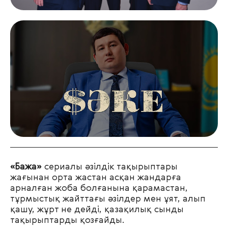
«Бажа»
сериалы әзілдік тақырыптары
жағынан орта жастан асқан жандарға
арналған жоба болғанына қарамастан,
тұрмыстық жайттағы әзілдер мен ұят, алып
қашу, жұрт не дейді, қазақилық сынды
тақырыптарды қозғайды.