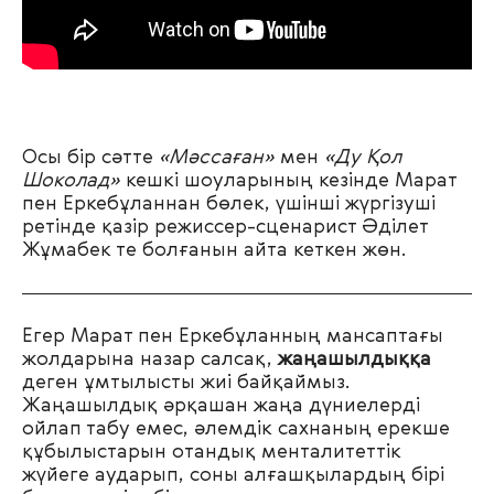
Осы бір сәтте
«Мәссаған»
мен
«Ду Қол
Шоколад»
кешкі шоуларының кезінде Марат
пен Еркебұланнан бөлек, үшінші жүргізуші
ретінде қазір режиссер-сценарист Әділет
Жұмабек те болғанын айта кеткен жөн.
Егер Марат пен Еркебұланның мансаптағы
жолдарына назар салсақ,
жаңашылдыққа
деген ұмтылысты жиі байқаймыз.
Жаңашылдық әрқашан жаңа дүниелерді
ойлап табу емес, әлемдік сахнаның ерекше
құбылыстарын отандық менталитеттік
жүйеге аударып, соны алғашқылардың бірі