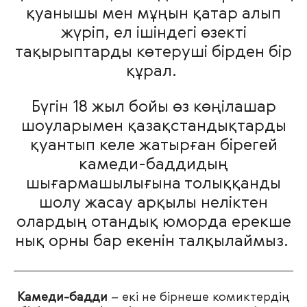
қуанышы мен мұңын қатар алып
жүріп, ел ішіндегі өзекті
тақырыптарды көтеруші бірден бір
құрал.
Бүгін 18 жыл бойы өз көңілашар
шоуларымен қазақстандықтарды
қуантып келе жатырған бірегей
камеди-баддидың
шығармашылығына толыққанды
шолу жасау арқылы неліктен
олардың отандық юморда ерекше
нық орны бар екенін талқылаймыз.
Камеди-бадди
– екі не бірнеше комиктердің