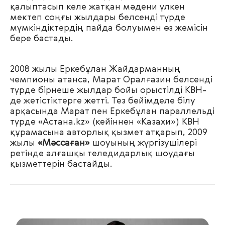
қалыптасып келе жатқан мәдени үлкен
мектеп соңғы жылдары белсенді түрде
мүмкіндіктердің пайда болуымен өз жемісін
бере бастады.
2008 жылы Еркебұлан Жайдарманның
чемпионы атанса, Марат Оралғазин белсенді
түрде бірнеше жылдар бойы орыстілді КВН-
де жетістіктерге жетті. Тез бейімделе білу
арқасында Марат пен Еркебұлан параллельді
түрде «Астана.kz» (кейіннен «Казахи») КВН
құрамасына авторлық қызмет атқарып, 2009
жылы
«Мәссаған»
шоуының жүргізушілері
ретінде алғашқы теледидарлық шоудағы
қызметтерін бастайды.