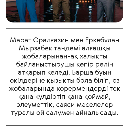
Марат Оралғазин мен Еркебұлан
Мырзабек тандемі алғашқы
жобаларынан-ақ халықты
байланыстырушы көпір рөлін
атқарып келеді. Барша буын
өкілдеріне қызықты бола біліп, өз
жобаларында көрермендерді тек
қана күлдіртіп қана қоймай,
әлеуметтік, саяси мәселелер
туралы ой салумен айналысады.