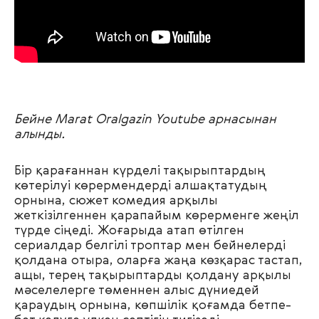
Бейне Marat Oralgazin Youtube арнасынан
алынды.
Бір қарағаннан күрделі тақырыптардың
көтерілуі көрермендерді алшақтатудың
орнына, сюжет комедия арқылы
жеткізілгеннен қарапайым көрерменге жеңіл
түрде сіңеді. Жоғарыда атап өтілген
сериалдар белгілі троптар мен бейнелерді
қолдана отыра, оларға жаңа көзқарас тастап,
ащы, терең тақырыптарды қолдану арқылы
мәселелерге төменнен алыс дүниедей
қараудың орнына, көпшілік қоғамда бетпе-