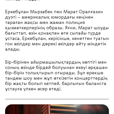
Еркебұлан Мырзабек пен Марат Оралғазин
дуэті
–
америкалық юмордағы кеңінен
тараған жақсы мен жаман полиция
қызметкерлерінің образы. Яғни, Марат шоуды
бағыттап, өзін қонақпен өте сыпайы түрде
ұстаса, Еркебұлан, керісінше, кенеттен туатын
гон әзілдер мен дөрекі әзілдер айту міндетін
алады.
Бір-бірінен айырмашылықтардың көптігі мен
соның өзінде бірдей болуынан екеуі әрқашан
бір-бірін толықтырып отырады. Бұл ерекше
тандем шоу мен жұп өткізетін концерттердің
бір жақты болып кетпей, барлығын баланста
ұстауға үлкен әсер етеді.