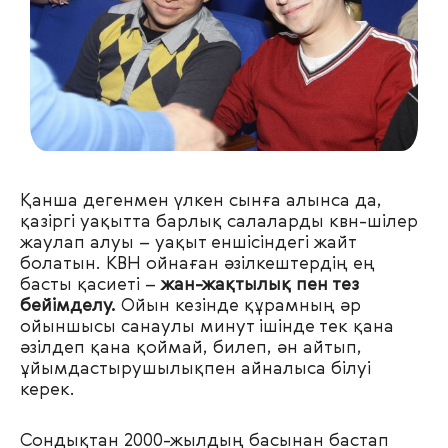
Қанша дегенмен үлкен сынға алынса да,
қазіргі уақытта барлық салаларды квн-шілер
жаулап алуы
–
уақыт еншісіндегі жайт
болатын. КВН ойнаған әзілкештердің ең
басты қасиеті
–
жан-жақтылық пен тез
бейімделу.
Ойын кезінде құрамның әр
ойыншысы санаулы минут ішінде тек қана
әзілдеп қана қоймай, билеп, ән айтып,
ұйымдастырушылықпен айналыса білуі
керек.
Сондықтан 2000-жылдың басынан бастап