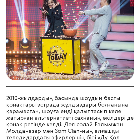
2010-жылдардың басында шоудың басты
қонақтары эстрада жұлдыздары болғанына
қарамастан, шоуға енді қалыптасып келе
жатырған альтернативті сахнаның өкілдері де
қонақ ретінде келді. Дәл солай Ғалымжан
Молданазар мен Som Clan-ның алғашқы
теледидардағы эфирлерінің бірі «Ду Қол