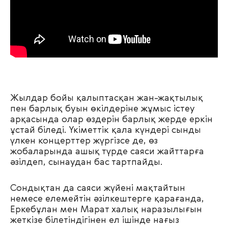
Жылдар бойы қалыптасқан жан-жақтылық
пен барлық буын өкілдеріне жұмыс істеу
арқасында олар өздерін барлық жерде еркін
ұстай біледі. Үкіметтік қала күндері сынды
үлкен концерттер жүргізсе де, өз
жобаларында ашық түрде саяси жайттарға
әзілдеп, сынаудан бас тартпайды.
Сондықтан да саяси жүйені мақтайтын
немесе елемейтін әзілкештерге қарағанда,
Еркебұлан мен Марат халық наразылығын
жеткізе білетіндігінен ел ішінде нағыз