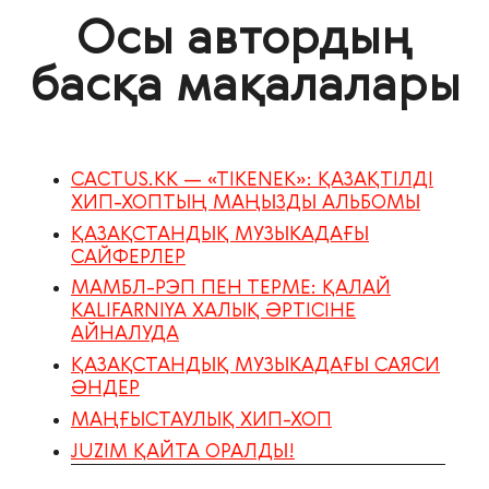
Осы автордың
басқа мақалалары
CACTUS.KK — «TIKENEK»: ҚАЗАҚТІЛДІ
ХИП-ХОПТЫҢ МАҢЫЗДЫ АЛЬБОМЫ
ҚАЗАҚСТАНДЫҚ МУЗЫКАДАҒЫ
САЙФЕРЛЕР
МАМБЛ-РЭП ПЕН ТЕРМЕ: ҚАЛАЙ
KALIFARNIYA ХАЛЫҚ ӘРТІСІНЕ
АЙНАЛУДА
ҚАЗАҚСТАНДЫҚ МУЗЫКАДАҒЫ САЯСИ
ӘНДЕР
МАҢҒЫСТАУЛЫҚ ХИП-ХОП
JUZIM ҚАЙТА ОРАЛДЫ!