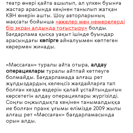
театр өнері қайта ашылып, ал үлкен буынға
жастар арасында кеңінен танылып жатқан
КВН өнерін ашты. Шоу авторларының
мақсаты бойынша
«әжелер мен немерелерді
бір экран алдында тоғыстыру»
болды.
Бағдарлама қысқа уақыт ішінде буындар
арасындағы
көпірге
айналуымен көптеген
көрермен жинады.
«Мәссаған» туралы айта отыра,
алдау
операциялары
туралы айтпай кетпеуге
болмайды. Бағдарламада алғаш рет
жұлдыздардың келеңсіз жағдайларға тап
болған кезде өздерін қалай ұстайтындығын
көрсететін алдау операциялары жүргізілді.
Соңғы оңжылдықта кеңінен танымалдыққа
ие болған пранк ұғымы елімізде 2009 жылы
алғаш рет «Мәссаған» бағдарламасында
орын алды.