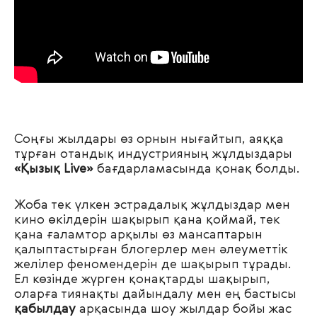
Соңғы жылдары өз орнын нығайтып, аяққа
тұрған отандық индустрияның жұлдыздары
«Қызық Live»
бағдарламасында қонақ болды.
Жоба тек үлкен эстрадалық жұлдыздар мен
кино өкілдерін шақырып қана қоймай, тек
қана ғаламтор арқылы өз мансаптарын
қалыптастырған блогерлер мен әлеуметтік
желілер феномендерін де шақырып тұрады.
Ел көзінде жүрген қонақтарды шақырып,
оларға тиянақты дайындалу мен ең бастысы
қабылдау
арқасында шоу жылдар бойы жас