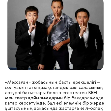
«Мәссаған» жобасының басты ерекшелігі
–
сол уақыттағы қазақстандық әзіл саласының
әртүрлі бағыттары болып есептелген
КВН
мен театр қойылымдарын
бір бағдарламада
қатар көрсетуінде. Бұл екі әлемнің бір жерде
ұштасуының арқасында жастарға әзіл-оспақ