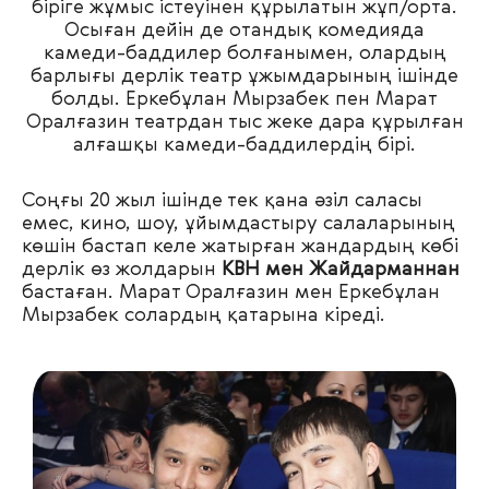
біріге жұмыс істеуінен құрылатын жұп/орта.
Осыған дейін де отандық комедияда
камеди-баддилер болғанымен, олардың
барлығы дерлік театр ұжымдарының ішінде
болды. Еркебұлан Мырзабек пен Марат
Оралғазин театрдан тыс жеке дара құрылған
алғашқы камеди-баддилердің бірі.
Соңғы 20 жыл ішінде тек қана әзіл саласы
емес, кино, шоу, ұйымдастыру салаларының
көшін бастап келе жатырған жандардың көбі
дерлік өз жолдарын
КВН мен Жайдарманнан
бастаған. Марат Оралғазин мен Еркебұлан
Мырзабек солардың қатарына кіреді.