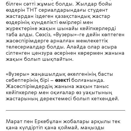
білген сәтті жұмыс болды. Жылдар бойы
өздерін ТНТ сериалдарындағы студент
жастардан іздеген қазақстандық жастар
өздерінің күнделікті өмірлері мен
жүректеріне жақын шынайы кейіпкерлерді
таба алды. Сөзсіз, «Вузеры»-ге дейін көптеген
жасөспірімдерге арналған мемлекеттік
телесериалдар болды. Алайда олар асыра
сілтенген цензура әсерінен көрермен жанына
жақын болып шықпайтын.
«Вузеры» жаңашылдық әкелгенінің басты
себептерінің бірі
–
өзекті
болғанында.
Жасөспірімдердің жанына жақын таныс
кейіпкерлер мен оқиғалар өз уақытының
жастарының деректемесі болып кеткендей.
Марат пен Еркебұлан жобалары арқылы тек
қана күлдіртіп қана қоймай, маңызды