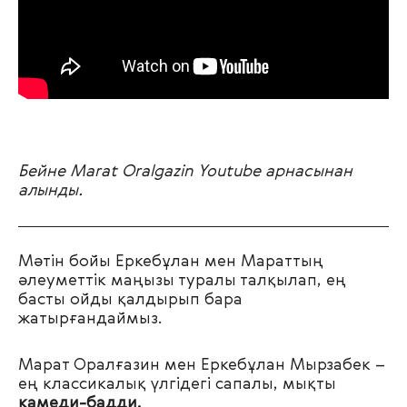
Бейне Marat Oralgazin Youtube арнасынан
алынды.
Мәтін бойы Еркебұлан мен Мараттың
әлеуметтік маңызы туралы талқылап, ең
басты ойды қалдырып бара
жатырғандаймыз.
Марат Оралғазин мен Еркебұлан Мырзабек
–
ең классикалық үлгідегі сапалы, мықты
камеди-бадди.