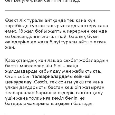
бет келуге үлкен септігін тигізеді.
Өзектілік туралы айтқанда тек қана күн
тәртібінде тұрған тақырыптарды көтеру ғана
емес, 18 жыл бойы жұптың көрермен көзінде
өз белсенділігін жоғалтпай, барлық буын
өкілдеріне де жаға білуі туралы айтып өткен
жөн.
Қазақстандық көңілашар сұхбат жобалардың
басты мәселелерінің бірі
–
жаңа
жұлдыздарды қабылдау мен жабықтықта.
Оған себеп
телеарналардағы өзін-өзі
цензуралау
. Сөзсіз, тек соңғы уақытта ғана
үлкен дағдарысты бастан кешіріп жатырған
телеарналар барынша өздерін сақтап қалу
үшін жаңа толқынға көңіл бөліп, өз
бағдарламаларына шақырып бастады.