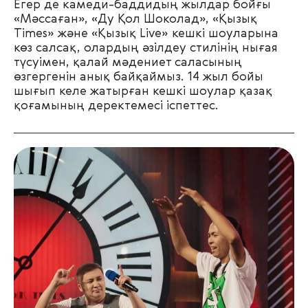
Егер де камеди-баддидың жылдар бойғы
«Мәссаған», «Ду Қол Шоколад», «Қызық
Times» және «Қызық Live» кешкі шоуларына
көз салсақ, олардың әзілдеу стилінің нығая
түсуімен, қалай мәдениет саласының
өзгергенін анық байқаймыз. 14 жыл бойы
шығып келе жатырған кешкі шоулар қазақ
қоғамының деректемесі іспеттес.