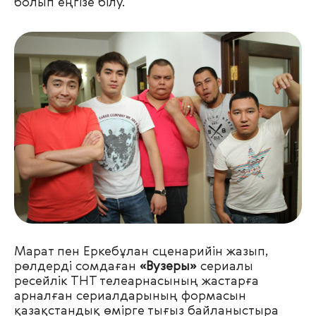
болып еңгізе білу.
Марат пен Еркебұлан сценарийін жазып,
рөлдерді сомдаған
«Вузеры»
сериалы
ресейлік ТНТ телеарнасының жастарға
арналған сериалдарының формасын
қазақстандық өмірге тығыз байланыстыра