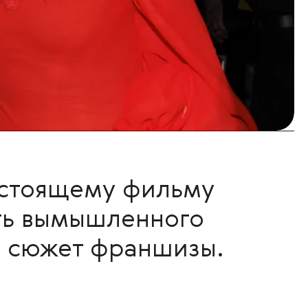
дстоящему фильму
сть вымышленного
я сюжет франшизы.