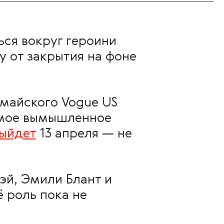
ься вокруг героини
 от закрытия на фоне
майского Vogue US
амое вымышленное
ыйдет
13 апреля — не
эй, Эмили Блант и
ё роль пока не