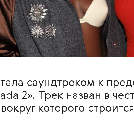
стала саундтреком к пре
rada 2». Трек назван в че
 вокруг которого строитс