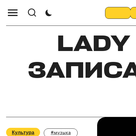
LADY 
ЗАПИС
Культура
#музыка