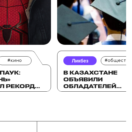
#кино
Ликбез
#общество
ПАУК:
В КАЗАХСТАНЕ
НЬ»
ОБЪЯВИЛИ
Л РЕКОРД
ОБЛАДАТЕЛЕЙ
ОБРАЗОВАТЕЛЬНЫ
НЕ И
ГРАНТОВ
НОЙ АЗИИ