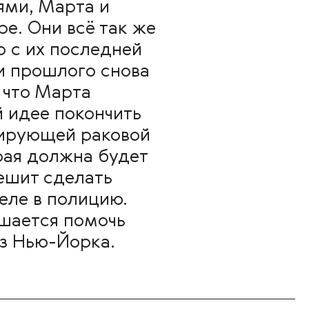
ями, Марта и
ре. Они всё так же
 с их последней
ки прошлого снова
 что Марта
й идее покончить
сирующей раковой
рая должна будет
решит сделать
еле в полицию.
ашается помочь
из Нью-Йорка.