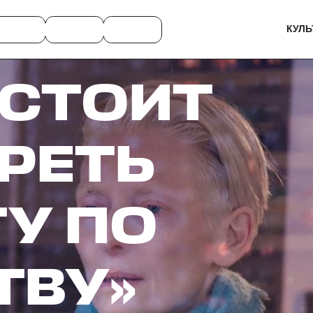
КУЛЬ
 СТОИТ
РЕТЬ
У ПО
ТВУ»