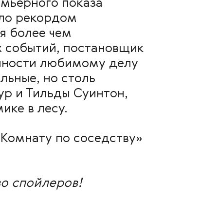
емьерного показа
ало рекордом
я более чем
х событий, постановщик
анности любимому делу
льные, но столь
р и Тильды Суинтон,
ике в лесу.
«Комнату по соседству»
о спойлеров!