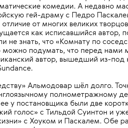
аматические комедии. А недавно мас
ойскую гей-драму с Педро Паскале
в отличие от многих великих творцо
ущается как исписавшийся автор, 
ли не знать, что «Комнату по сосед
о можно подумать, что перед нами 
иканский автор, вышедший из-под 
Sundance.
едству» Альмодовар шёл долго. Точ
нглоязычному полнометражному деб
нее у постановщика были две коро
кий голос» с Тильдой Суинтон и уж
изни» с Хоуком и Паскалем. Обе р