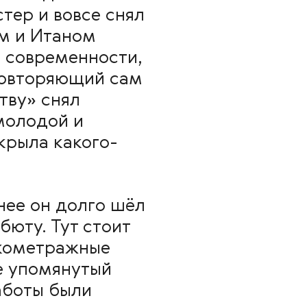
тер и вовсе снял
м и Итаном
в современности,
повторяющий сам
ству» снял
молодой и
крыла какого-
нее он долго шёл
юту. Тут стоит
ткометражные
е упомянутый
аботы были