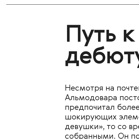
Путь к
дебют
Несмотря на почтен
Альмодовара посто
предпочитал более
шокирующих элемен
девушки», то со в
собранными. Он по