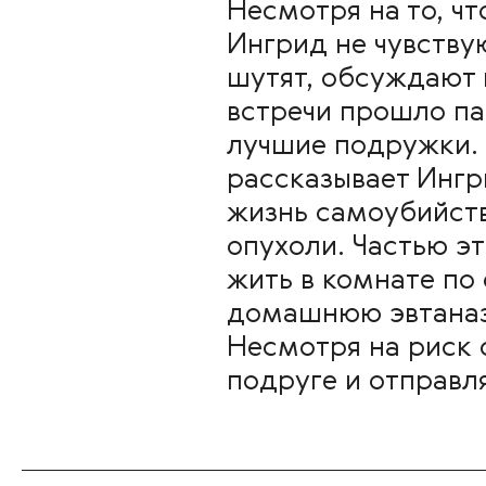
Несмотря на то, ч
Ингрид не чувствую
шутят, обсуждают 
встречи прошло па
лучшие подружки. 
рассказывает Ингр
жизнь самоубийств
опухоли. Частью э
жить в комнате по
домашнюю эвтаназ
Несмотря на риск 
подруге и отправл