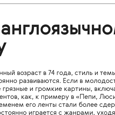
 англоязычн
у
ный возраст в 74 года, стиль и те
янно развиваются. Если в молодос
 грязные и громкие картины, вклю
тов, как, к примеру в «Пепи, Люси
ременем его ленты стали более сд
стоянно играется с жанрами, уходя