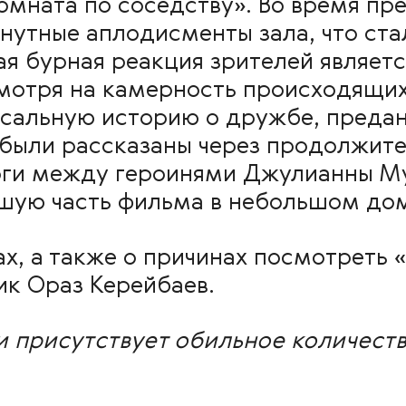
мната по соседству». Во время пр
нутные аплодисменты зала, что ст
я бурная реакция зрителей являетс
смотря на камерность происходящи
рсальную историю о дружбе, пред
 были рассказаны через продолжите
ги между героинями Джулианны Му
шую часть фильма в небольшом дом
х, а также о причинах посмотреть 
ик Ораз Керейбаев.
 присутствует обильное количеств