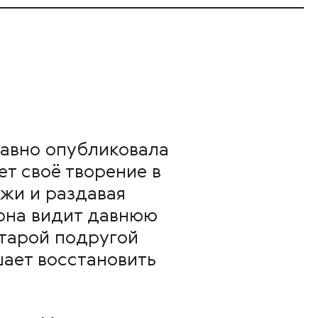
авно опубликовала
т своё творение в
ажи и раздавая
 она видит давнюю
старой подругой
шает восстановить