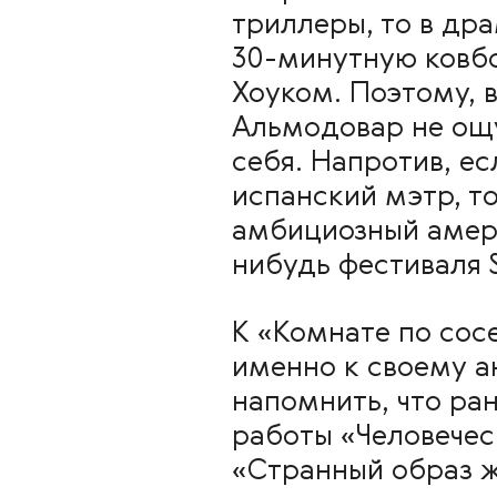
триллеры, то в др
30-минутную ковб
Хоуком. Поэтому, 
Альмодовар не ощ
себя. Напротив, ес
испанский мэтр, т
амбициозный амер
нибудь фестиваля 
К «Комнате по сос
именно к своему а
напомнить, что ра
работы «Человечес
«Странный образ ж