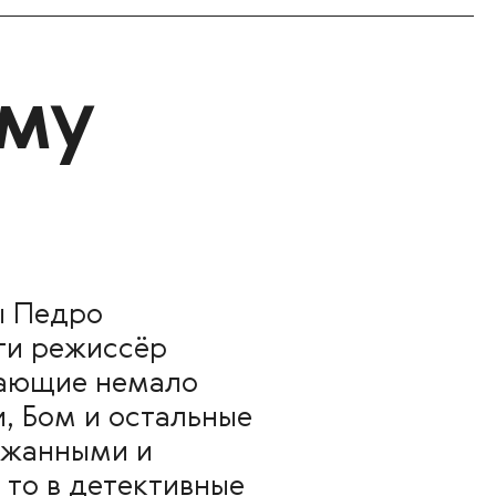
ому
мы Педро
ти режиссёр
чающие немало
, Бом и остальные
ержанными и
 то в детективные