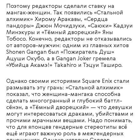
Поэтому редакторы сделали ставку на
мангак-женщин. Так появились «Стальной
алхимик» Хирому Аракавы, «Сердца
пандоры» Джюн Мочидзуки, «Саюки» Кадзуи
Минэкуры и «Тёмный дворецкий» Яны
Тобосо. Конечно, редакторы не отказывались
от авторов-мужчин: одним из главных хитов
Shonen Gangan был «Пожиратель Душ»
Ацуши Окубо, а в Gangan Joker гремела
«Убийца Акамэ!» Takahiro и Тэцуи Таширо.
Однако своими историями Square Enix стали
размывать эту грань: «Стальной алхимик»
показал, что женщина-мангака способна
сделать многогранный и глубокий баттл-
сёнэн, а «Тёмный дворецкий» — что девушки
могут интересоваться драками, убийствами и
прочими мрачными вещами. Надо понимать,
что для японцев гендерные стереотипы всё
ещё играют важную роль в межгендерных