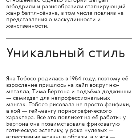
отношениях. Однако истории Gangan
взбодрили и разнообразили стагнирующий
жанр баттл-сёнэна, в том числе повлияв на
представления о маскулинности и
женственности.
Уникальный стиль
Яна Тобосо родилась в 1984 году, поэтому её
взросление пришлось на хайп вокруг ню-
металла, Тима Бёртона и подъёма доджинши
— самиздат для непрофессиональных
мангак. Тобосо рисовала не просто фанфики,
а яой — гей-мангу порнографического
характера. Всё это повлияет на её работы: у
Бёртона она позаимствовала фриковатую
готическую эстетику, у рока нулевых —
агрессивные мрачные образы, а у яоя —