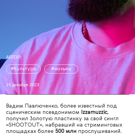
АВТОР:
#Культура
#музыка
19 декабря 2023
Вадим Павлюченко, более известный под
сценическим псевдонимом
Izzamuzzic
,
получил Золотую пластинку за свой сингл
«‎SHOOTOUT», набравший на стриминговых
площадках более
500 млн
прослушиваний.