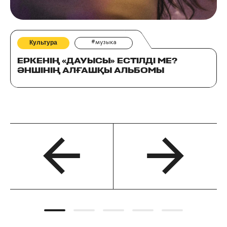
Культура
#музыка
ЕРКЕНІҢ «ДАУЫСЫ» ЕСТІЛДІ МЕ?
ӘНШІНІҢ АЛҒАШҚЫ АЛЬБОМЫ