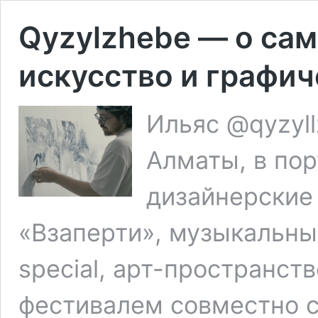
Qyzylzhebe — о са
искусство и графич
Ильяс @qyzyll
Алматы, в пор
дизайнерские
«Взаперти», музыкальны
special, арт-пространст
фестивалем совместно 