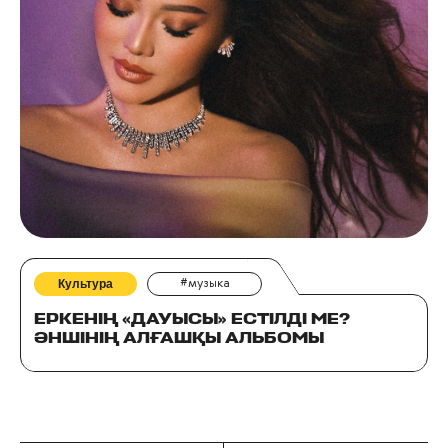
Культура
#музыка
ЕРКЕНІҢ «ДАУЫСЫ» ЕСТІЛДІ МЕ?
ӘНШІНІҢ АЛҒАШҚЫ АЛЬБОМЫ