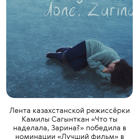
Лента казахстанской режиссёрки
Камилы Сагынткан «Что ты
наделала, Зарина?» победила в
номинации «Лучший фильм» в