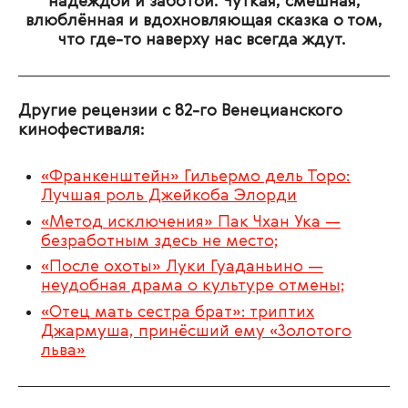
надеждой и заботой. Чуткая, смешная,
влюблённая и вдохновляющая сказка о том,
что где-то наверху нас всегда ждут.
Другие рецензии с 82-го Венецианского
кинофестиваля:
«Франкенштейн» Гильермо дель Торо:
Лучшая роль Джейкоба Элорди
«Метод исключения» Пак Чхан Ука —
безработным здесь не место;
«После охоты» Луки Гуаданьино —
неудобная драма о культуре отмены;
«Отец мать сестра брат»: триптих
Джармуша, принёсший ему «Золотого
льва»