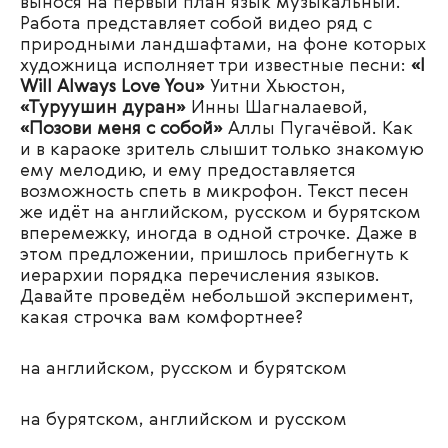
вынося на первый план язык музыкальный.
Работа представляет собой видео ряд с
природными ландшафтами, на фоне которых
художница исполняет три известные песни:
«I
Will Always Love You»
Уитни Хьюстон,
«Туруушин дуран»
Инны Шагналаевой,
«Позови меня с собой»
Аллы Пугачёвой. Как
и в караоке зритель слышит только знакомую
ему мелодию, и ему предоставляется
возможность спеть в микрофон. Текст песен
же идёт на английском, русском и бурятском
вперемежку, иногда в одной строчке. Даже в
этом предложении, пришлось прибегнуть к
иерархии порядка перечисления языков.
Давайте проведём небольшой эксперимент,
какая строчка вам комфортнее?
на английском, русском и бурятском
на бурятском, английском и русском