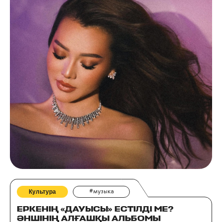
Культура
#музыка
ЕРКЕНІҢ «ДАУЫСЫ» ЕСТІЛДІ МЕ?
ӘНШІНІҢ АЛҒАШҚЫ АЛЬБОМЫ