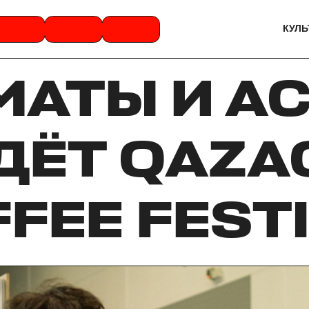
КУЛЬ
МАТЫ И А
ДЁТ QAZA
FEE FEST