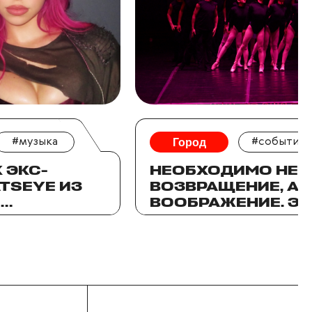
#музыка
Город
#события
К ЭКС-
НЕОБХОДИМО НЕ
TSEYE ИЗ
ВОЗВРАЩЕНИЕ, А
И
ВООБРАЖЕНИЕ. Э
АЕТ ПОП-
О СПЕКТАКЛЕ «АР
ҚАЛА»