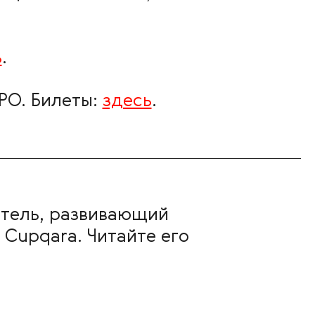
ь
.
PO. Билеты:
здесь
.
атель, развивающий
 Cupqara. Читайте его