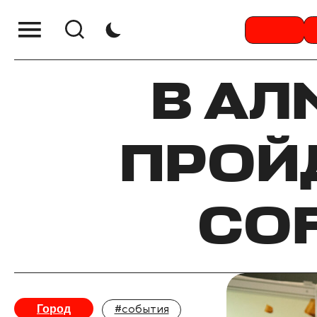
В АЛ
ПРОЙ
COF
Город
#события