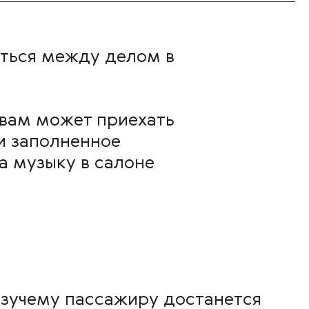
иться между делом в
 вам может приехать
и заполненное
за музыку в салоне
».
зучему пассажиру достанется