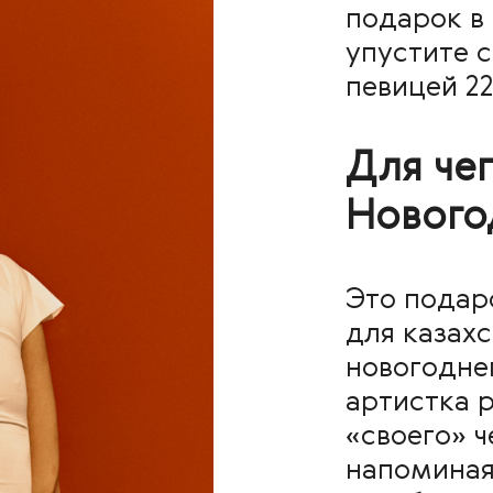
подарок в
упустите 
певицей 2
Для чег
Нового
Это подар
для казах
новогоднег
артистка р
«своего» ч
напоминая