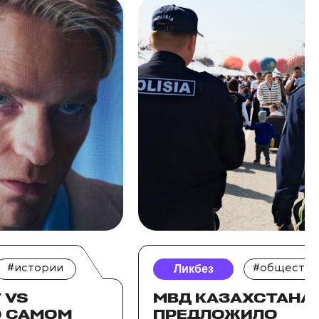
#истории
Ликбез
#общество
 VS
МВД КАЗАХСТАНА
О САМОМ
ПРЕДЛОЖИЛО