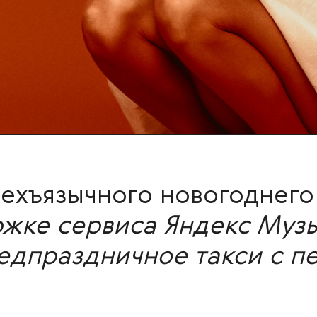
ехъязычного новогоднего с
жке сервиса Яндекс Музы
едпраздничное такси с пе