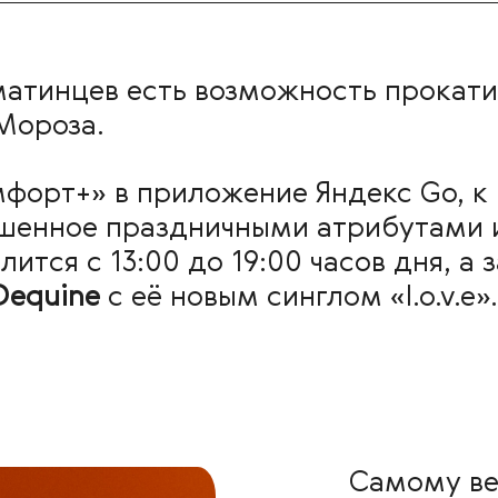
лматинцев есть возможность прокат
 Мороза.
мфорт+» в приложение Яндекс Go, к
ашенное праздничными атрибутами 
тся с 13:00 до 19:00 часов дня, а 
Dequine
с её новым синглом «l.o.v.e
Самому ве