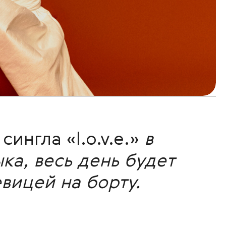
ингла «l.o.v.e.»
в
ка, весь день будет
вицей на борту.