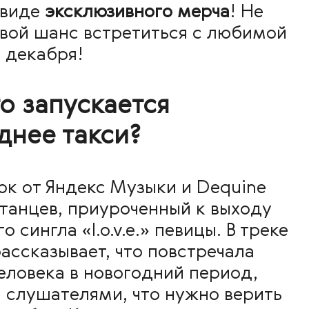
 виде
эксклюзивного мерча
! Не
свой шанс встретиться с любимой
2 декабря
!
о запускается
днее такси?
ок от Яндекс Музыки и Dequine
станцев, приуроченный к выходу
о сингла «l.o.v.e.» певицы. В треке
ассказывает, что повстречала
еловека в новогодний период,
 слушателями, что нужно верить