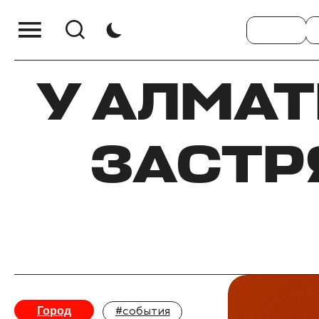
У АЛМАТ
ЗАСТР
Город
#события