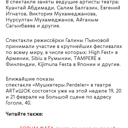
В спектакле заняты
ведущ
и
е
ар
ти
с
т
ы
т
еа
т
ра
:
К
уантай
Абдимади
,
Салим
Балгазин
,
Евгений
Игнатов
,
В
и
к
т
ор
ия
Мухамеджанова
,
Нурсултан Мухамеджанов,
Айганым
Сагынбаева
и
друг
и
е.
Спектакли режиссёрки Галины Пьяновой
принимали участие в крупнейших фестивалях
по всему миру, в числе которых: High Fest» в
Армении, Sibiu в Румынии, TAMPERE в
Финляндии, Kijimuna Festa в Японии и другие.
Ближай
ш
ие
показы
спектакля «Мушкетеры.Perdeler»
в
т
еа
т
ре
ART
и
ШОК
сос
т
оя
т
ся уже на э
т
ой неделе
19, 20
и 21
февраля на Большой сцене по адресу
Гоголя, 40.
Читайте также: