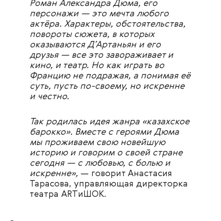
Роман Александра Дюма, его
персонажи — это мечта любого
актёра. Характеры, обстоятельства,
повороты сюжета, в которых
оказываются Д’Артаньян и его
друзья
— все это завораживает и
кино, и театр.
Но как играть во
Францию не подражая, а понимая её
суть, пусть по-своему, но искренне
и честно.
Так родилась идея жанра «казахское
барокко».
Вместе с героями Дюма
мы проживаем свою новейшую
историю и говорим о своей стране
сегодня — с любовью, с болью и
искренне»,
— говорит
Анастасия
Тарасова
, управляющая
д
и
рек
т
орка
т
еа
т
ра
ART
и
ШОК
.