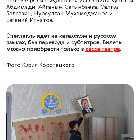
Главные роли в «Қонаеве» исполнили Куантай
Абдимади, Айганым Сагынбаева, Салим
Балгазин, Нурсултан Мухамеджанов и
Евгений Игнатов.
Спектакль идёт на казахском и русском
языках, без перевода и субтитров. Билеты
можно приобрести только в
кассе театра
.
Фото Юрия Коротецкого.