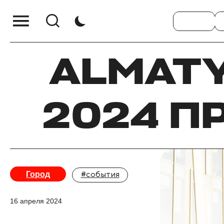
ALMATY
2024 П
Город
#события
16 апреля 2024