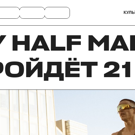
КУЛЬ
 HALF M
РОЙДЁТ 21