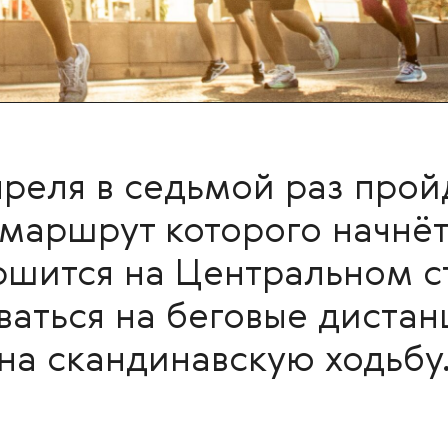
преля в седьмой раз про
маршрут которого начнёт
ршится на Центральном с
аться на беговые дистанци
на скандинавскую ходьбу