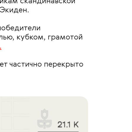
тникам скандинавской
 Экиден.
победители
ью, кубком, грамотой
.
ет частично перекрыто