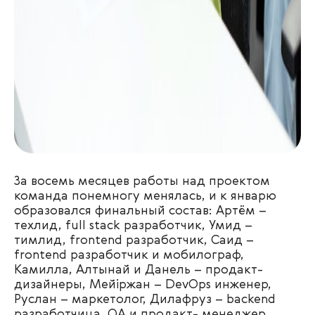
За восемь месяцев работы над проектом
команда понемногу менялась, и к январю
образовался финальный состав: Артём –
техлид, full stack разработчик, Умид –
тимлид, frontend разработчик, Саид –
frontend разработчик и мобилограф,
Камилла, Алтынай и Данель – продакт-
дизайнеры, Мейiржан – DevOps инженер,
Руслан – маркетолог, Дилафруз – backend
разработчица, QA и продакт- менеджер.