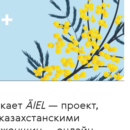
скает
ÄIEL
— проект,
 казахстанскими