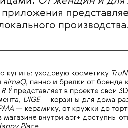
ницами.
От женщин и для
 приложения представляе
локального производства
о купить: уходовую косметику
Tru
и
aimaQ
, панно и брелки от бренда 
 R Ý
представляет в проекте свои 3D
мента,
UIGE
— корзины для дома ра
РМА
— керамику, от кружки до торт
в магазине внутри abr+ доступны от
appy Place
.