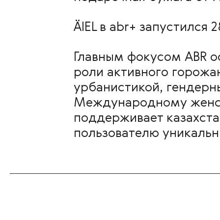
ÄIEL в abr+ запустился 
Главным фокусом ABR о
роли активного горожан
урбанистикой, гендерн
Международному женско
поддерживает казахста
пользователю уникальн