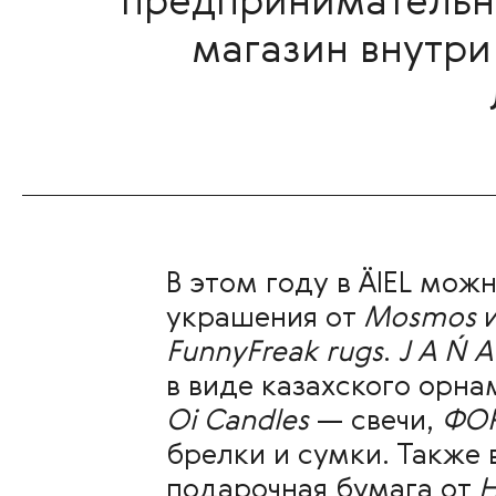
предприниматель
магазин внутри
В этом году в ÄIEL
можн
украшения от
Mosmos
FunnyFreak rugs
.
J A Ń A
в виде казахского орна
Oi Candles
— свечи,
ФО
брелки и сумки. Также 
подарочная бумага от
H