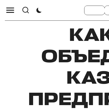
КАК
ОБЪЕ
КА
ПРЕДП