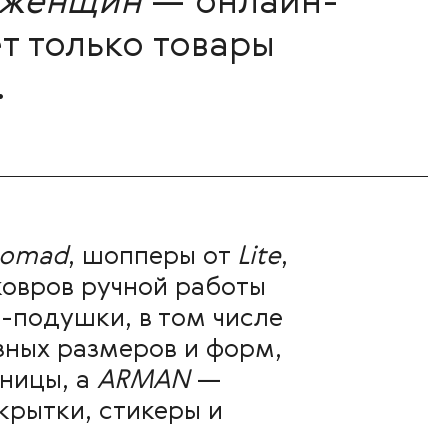
 женщин
— онлайн-
т только товары
.
Nomad
, шопперы от
Lite
,
ковров ручной работы
-подушки, в том числе
зных размеров и форм,
ницы, а
ARMAN
—
крытки, стикеры и