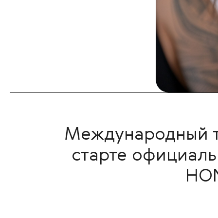
Международный т
старте официаль
HON