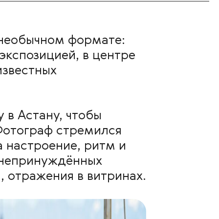
необычном формате:
экспозицией, в центре
известных
 в Астану, чтобы
Фотограф стремился
а настроение, ритм и
в непринуждённых
, отражения в витринах.