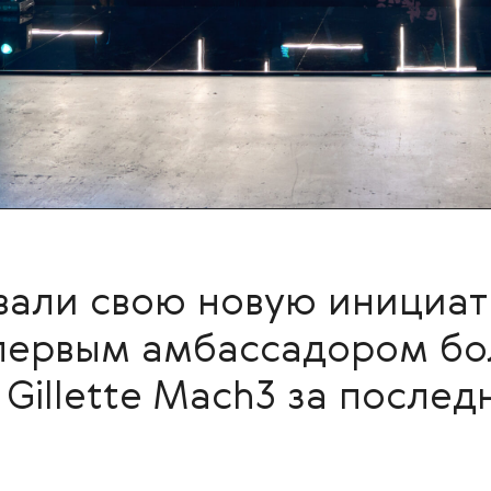
овали свою новую инициа
 первым амбассадором бо
 Gillette Mach3 за последн