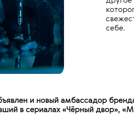
другое 
которо
свежест
себе.
объявлен и новый амбассадор бренд
вший в сериалах «Чёрный двор», «