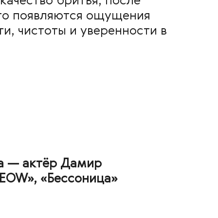
качество бритья, после
го появляются ощущения
и, чистоты и уверенности в
а — актёр Дамир
MEOW», «Бессоница»