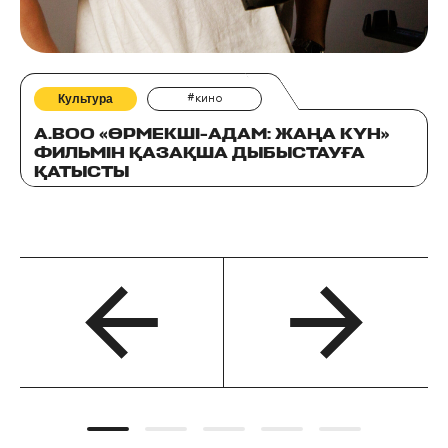
Культура
#кино
A.BOO «ӨРМЕКШІ-АДАМ: ЖАҢА КҮН»
ФИЛЬМІН ҚАЗАҚША ДЫБЫСТАУҒА
ҚАТЫСТЫ